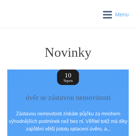
Menu
POTREBUJETE-PUJCIT.cz
Novinky
10
Srpen
úvěr se zástavou nemovitosti
Zástavou nemovitosti získáte půjčku za mnohem
výhodnějších podmínek než bez ní. Věřitel totiž má díky
zajištění větší jistotu splacení úvěru, a...