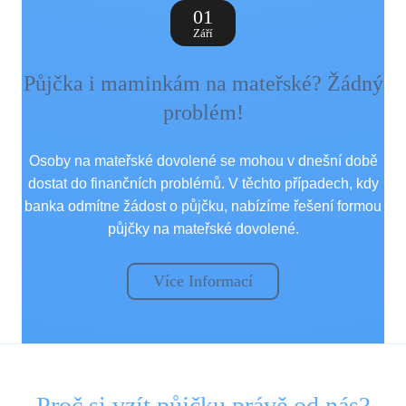
01
Září
Půjčka i maminkám na mateřské? Žádný
problém!
Osoby na mateřské dovolené se mohou v dnešní době
dostat do finančních problémů. V těchto případech, kdy
banka odmítne žádost o půjčku, nabízíme řešení formou
půjčky na mateřské dovolené.
Více Informací
Proč si vzít půjčku právě od nás?