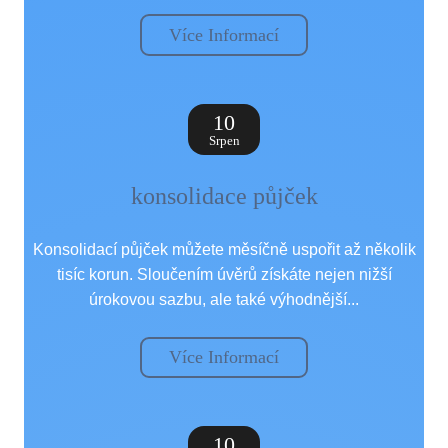
Více Informací
10
Srpen
konsolidace půjček
Konsolidací půjček můžete měsíčně uspořit až několik
tisíc korun. Sloučením úvěrů získáte nejen nižší
úrokovou sazbu, ale také výhodnější...
Více Informací
10