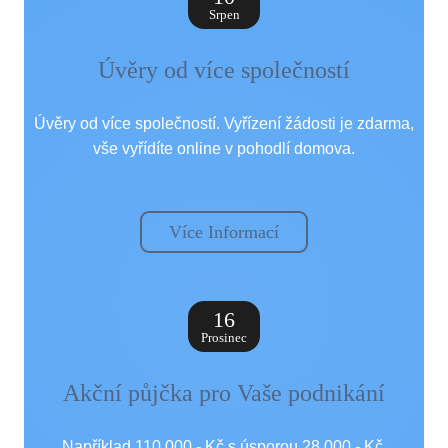
Srpen
Úvěry od více společností
Úvěry od více společností. Vyřízení žádosti je zdarma,
vše vyřídíte online v pohodlí domova.
Více Informací
16
Prosinec
Akční půjčka pro Vaše podnikání
Například 110.000,- Kč s úsporou 28.000,- Kč.